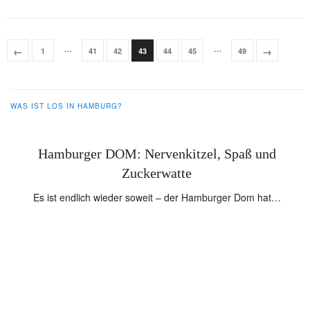
…
…
←
→
1
41
42
43
44
45
49
WAS IST LOS IN HAMBURG?
Hamburger DOM: Nervenkitzel, Spaß und
,
Zuckerwatte
Es ist endlich wieder soweit – der Hamburger Dom hat…
er