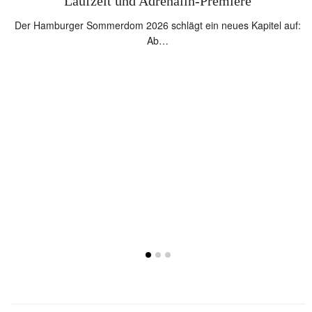
Laufzeit und Adrenalin-Premiere
m…
Der Hamburger Sommerdom 2026 schlägt ein neues Kapitel auf:
Ab…
I