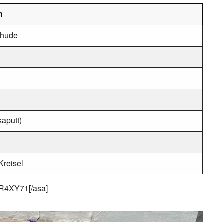
n
rhude
kaputt)
Kreisel
MR4XY71[/asa]