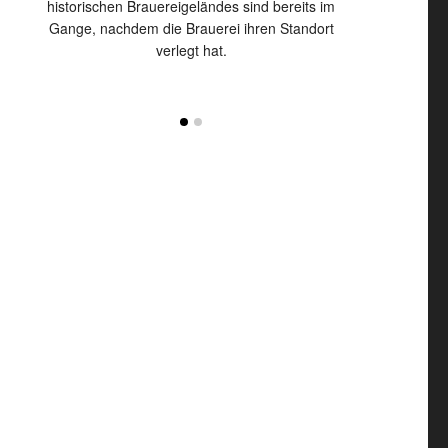
 seine
historischen Brauereigeländes sind bereits im
Zweitaktmotor w
g.
Gange, nachdem die Brauerei ihren Standort
Duroplast-K
verlegt hat.