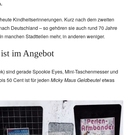
Zweitaktmotor wurde länger gebaut, und
.
Duroplast-Karosserie war einzigarti
heute Kindheitserinnerungen. Kurz nach dem zweiten
nach Deutschland – so gehören sie auch rund 70 Jahre
In manchen Stadtteilen mehr, in anderen weniger.
ist im Angebot
ek) sind gerade Spookie Eyes, Mini-Taschenmesser und
s 50 Cent ist für jeden
Micky Maus Geldbeutel
etwas