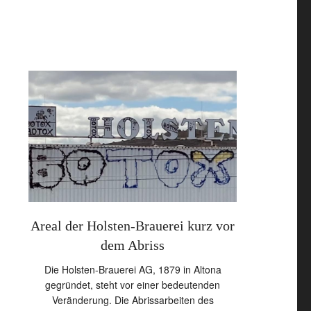
auto
Areal der Holsten-Brauerei kurz vor
Trabant in 
dem Abriss
in 
wickau
Die Holsten-Brauerei AG, 1879 in Altona
Der Trabant vo
und
gegründet, steht vor einer bedeutenden
war einst ei
ein
Veränderung. Die Abrissarbeiten des
wartete jahre