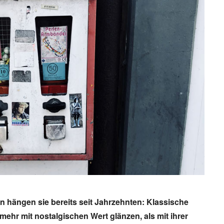
Trabant in Hamburg – das Kult
in der Hansestadt
Der Trabant vom VEB Sachsenring in Z
ängen sie bereits seit Jahrzehnten: Klassische
war einst ein kleines Vermögen wert 
ehr mit nostalgischen Wert glänzen, als mit ihrer
wartete jahrelang auf Auslieferung. K