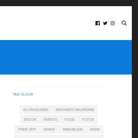
TAG CLOUD
ALLTAGSLEBEN
BERÜHMTE BAUWERKE
EROTIK
EVENTS
FOOD
FOTOS
FREIE ZEIT
HEIRAT
IMMOBILIEN
NEWS