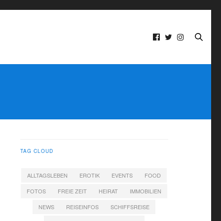
TAG CLOUD
ALLTAGSLEBEN
EROTIK
EVENTS
FOOD
FOTOS
FREIE ZEIT
HEIRAT
IMMOBILIEN
NEWS
REISEINFOS
SCHIFFSREISE