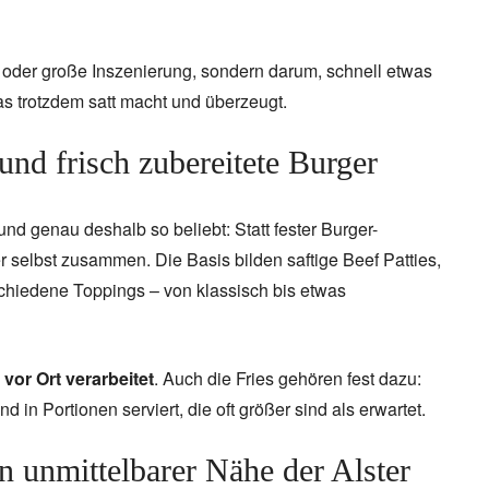
Zweitaktmotor wurde länger gebaut, und
Duroplast-Karosserie war einzigarti
e oder große Inszenierung, sondern darum, schnell etwas
s trotzdem satt macht und überzeugt.
und frisch zubereitete Burger
nd genau deshalb so beliebt: Statt fester Burger-
r selbst zusammen. Die Basis bilden saftige Beef Patties,
iedene Toppings – von klassisch bis etwas
 vor Ort verarbeitet
. Auch die Fries gehören fest dazu:
und in Portionen serviert, die oft größer sind als erwartet.
n unmittelbarer Nähe der Alster