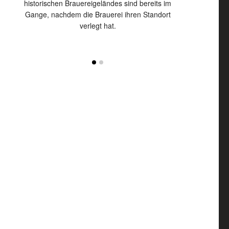
 seine
historischen Brauereigeländes sind bereits im
Zweitaktmotor w
g.
Gange, nachdem die Brauerei ihren Standort
Duroplast-K
verlegt hat.