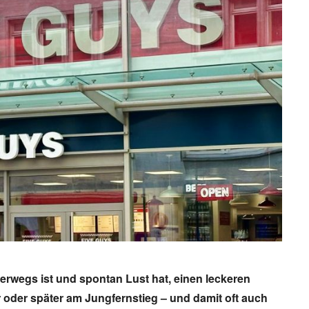
Trabant in Hamburg – das Kult
in der Hansestadt
Der Trabant vom VEB Sachsenring in Z
erwegs ist und spontan Lust hat, einen leckeren
war einst ein kleines Vermögen wert 
 oder später am Jungfernstieg – und damit oft auch
wartete jahrelang auf Auslieferung. K