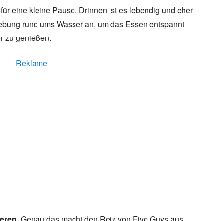
 für eine kleine Pause. Drinnen ist es lebendig und eher
mgebung rund ums Wasser an, um das Essen entspannt
er zu genießen.
Reklame
ieren.
Genau das macht den Reiz von Five Guys aus: