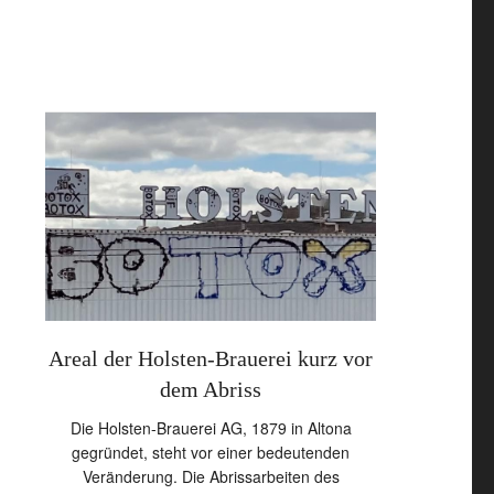
auto
Areal der Holsten-Brauerei kurz vor
Trabant in 
dem Abriss
in 
wickau
Die Holsten-Brauerei AG, 1879 in Altona
Der Trabant vo
und
gegründet, steht vor einer bedeutenden
war einst ei
ein
Veränderung. Die Abrissarbeiten des
wartete jahre