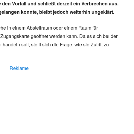
Zweitaktmotor wurde länger gebaut, und
e den Vorfall und schließt derzeit ein Verbrechen aus.
Duroplast-Karosserie war einzigarti
gelangen konnte, bleibt jedoch weiterhin ungeklärt.
che in einem Abstellraum oder einem Raum für
 Zugangskarte geöffnet werden kann. Da es sich bei der
handeln soll, stellt sich die Frage, wie sie Zutritt zu
Reklame