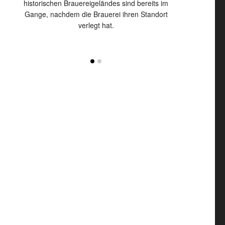
 seine
historischen Brauereigeländes sind bereits im
Zweitaktmotor w
g.
Gange, nachdem die Brauerei ihren Standort
Duroplast-K
verlegt hat.