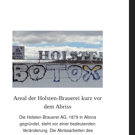
auto
Areal der Holsten-Brauerei kurz vor
Trabant in 
dem Abriss
in 
wickau
Die Holsten-Brauerei AG, 1879 in Altona
Der Trabant vo
und
gegründet, steht vor einer bedeutenden
war einst ei
ein
Veränderung. Die Abrissarbeiten des
wartete jahre