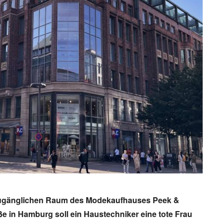
Trabant in Hamburg – das Kult
in der Hansestadt
Der Trabant vom VEB Sachsenring in Z
zugänglichen Raum des Modekaufhauses Peek &
war einst ein kleines Vermögen wert 
 in Hamburg soll ein Haustechniker eine tote Frau
wartete jahrelang auf Auslieferung. K