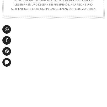
INHALTE RUND UM HAMBURG UND DEN NORDEN. ZIEL IST ES,
LESERINNEN UND LESERN INSPIRIERENDE, HILFREICHE UND
AUTHENTISCHE EINBLICKE IN DAS LEBEN AN DER ELBE ZU GEBEN.